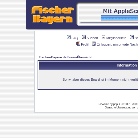
FAQ
Suchen
Mitgliederliste
B
Profil
Einloggen, um private Nach
Fischer-Bayern.de Foren-Übersicht
Information
Sorry, aber dieses Board ist im Moment nicht verfüg
Powered by
phpBB
© 2001, 2002
Deutsche Übersetzung von