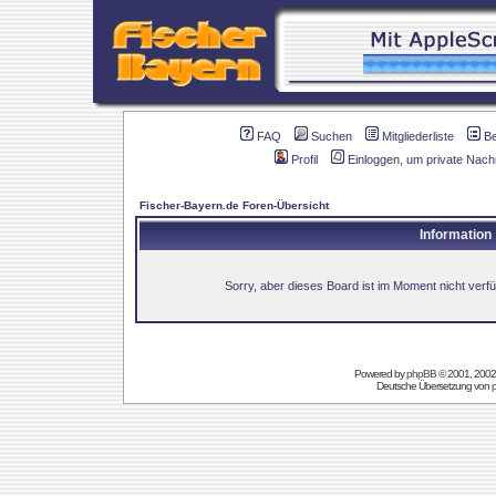
FAQ
Suchen
Mitgliederliste
B
Profil
Einloggen, um private Nach
Fischer-Bayern.de Foren-Übersicht
Information
Sorry, aber dieses Board ist im Moment nicht verfüg
Powered by
phpBB
© 2001, 2002
Deutsche Übersetzung von