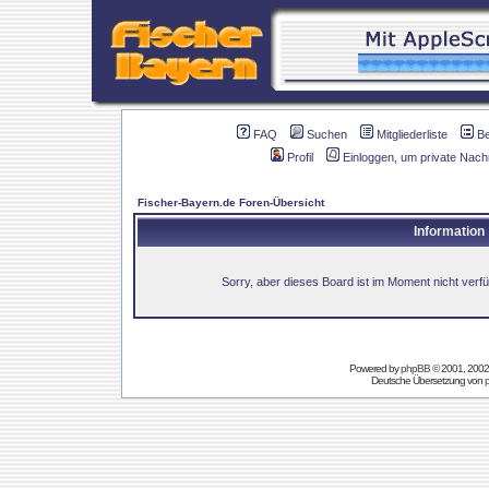
FAQ
Suchen
Mitgliederliste
B
Profil
Einloggen, um private Nach
Fischer-Bayern.de Foren-Übersicht
Information
Sorry, aber dieses Board ist im Moment nicht verfüg
Powered by
phpBB
© 2001, 2002
Deutsche Übersetzung von