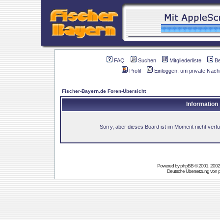
FAQ
Suchen
Mitgliederliste
B
Profil
Einloggen, um private Nach
Fischer-Bayern.de Foren-Übersicht
Information
Sorry, aber dieses Board ist im Moment nicht verfüg
Powered by
phpBB
© 2001, 2002
Deutsche Übersetzung von