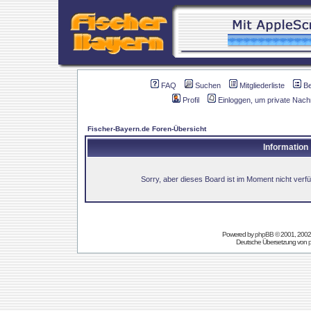
FAQ
Suchen
Mitgliederliste
B
Profil
Einloggen, um private Nach
Fischer-Bayern.de Foren-Übersicht
Information
Sorry, aber dieses Board ist im Moment nicht verfüg
Powered by
phpBB
© 2001, 2002
Deutsche Übersetzung von