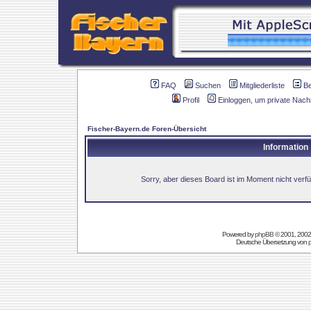
FAQ
Suchen
Mitgliederliste
B
Profil
Einloggen, um private Nach
Fischer-Bayern.de Foren-Übersicht
Information
Sorry, aber dieses Board ist im Moment nicht verfüg
Powered by
phpBB
© 2001, 2002
Deutsche Übersetzung von