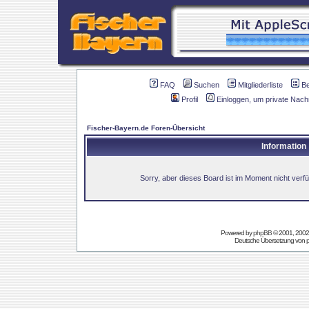
FAQ
Suchen
Mitgliederliste
B
Profil
Einloggen, um private Nach
Fischer-Bayern.de Foren-Übersicht
Information
Sorry, aber dieses Board ist im Moment nicht verfüg
Powered by
phpBB
© 2001, 2002
Deutsche Übersetzung von