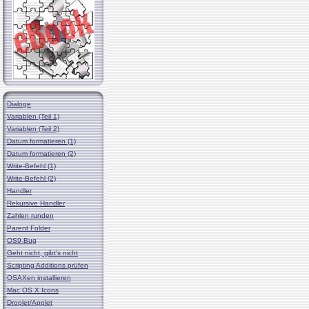
Dialoge
Variablen (Teil 1)
Variablen (Teil 2)
Datum formatieren (1)
Datum formatieren (2)
Write-Befehl (1)
Write-Befehl (2)
Handler
Rekursive Handler
Zahlen runden
Parent Folder
OS9-Bug
Geht nicht, gibt's nicht
Scripting Additions prüfen
OSAXen installieren
Mac OS X Icons
Droplet/Applet