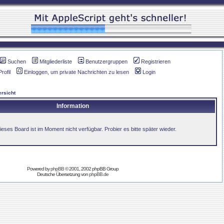
Suchen
Mitgliederliste
Benutzergruppen
Registrieren
Profil
Einloggen, um private Nachrichten zu lesen
Login
rsicht
Information
ieses Board ist im Moment nicht verfügbar. Probier es bitte später wieder.
Powered by
phpBB
© 2001, 2002 phpBB Group
Deutsche Übersetzung von
phpBB.de