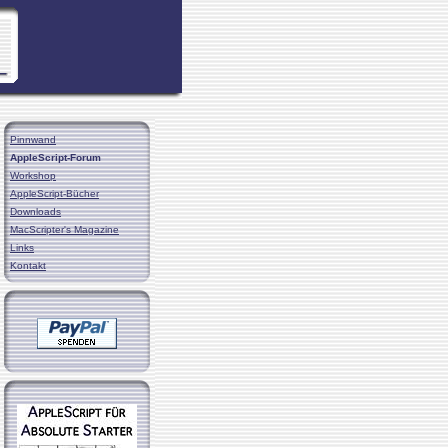
Pinnwand
AppleScript-Forum
Workshop
AppleScript-Bücher
Downloads
MacScripter's Magazine
Links
Kontakt