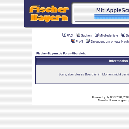
FAQ
Suchen
Mitgliederliste
B
Profil
Einloggen, um private Nach
Fischer-Bayern.de Foren-Übersicht
Information
Sorry, aber dieses Board ist im Moment nicht verfüg
Powered by
phpBB
© 2001, 2002
Deutsche Übersetzung von