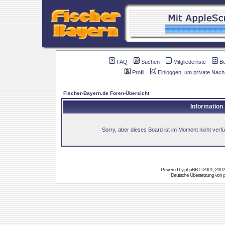
FAQ
Suchen
Mitgliederliste
B
Profil
Einloggen, um private Nach
Fischer-Bayern.de Foren-Übersicht
Information
Sorry, aber dieses Board ist im Moment nicht verfüg
Powered by
phpBB
© 2001, 2002
Deutsche Übersetzung von