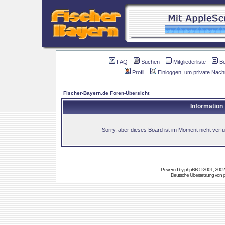
FAQ
Suchen
Mitgliederliste
B
Profil
Einloggen, um private Nach
Fischer-Bayern.de Foren-Übersicht
Information
Sorry, aber dieses Board ist im Moment nicht verfüg
Powered by
phpBB
© 2001, 2002
Deutsche Übersetzung von