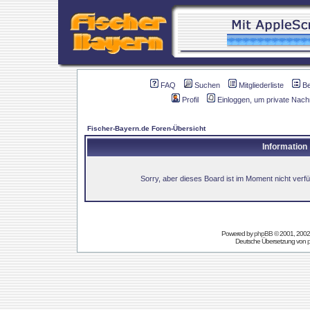
FAQ
Suchen
Mitgliederliste
B
Profil
Einloggen, um private Nach
Fischer-Bayern.de Foren-Übersicht
Information
Sorry, aber dieses Board ist im Moment nicht verfüg
Powered by
phpBB
© 2001, 2002
Deutsche Übersetzung von